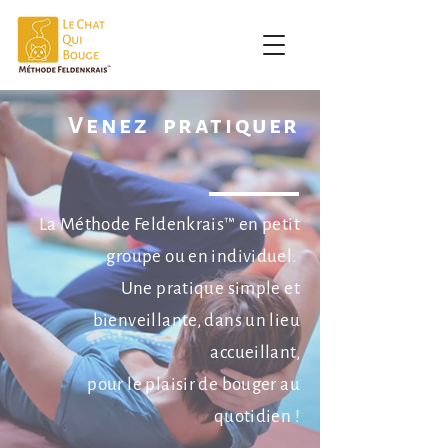
Venez pratiquer
La Méthode Feldenkrais™ en petit
groupe ou en individuel.
Une pratique simple et
bienveillante, dans un lieu
accueillant,
pour le plaisir de bouger au
quotidien !