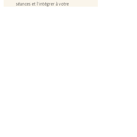
séances et l'intégrer à votre
quotidien.
Sur rendez-vous, parcours
3
séance
s à partir de 162€
Voir le parcours
Pour
plus d'informations ou me faire part
de vos besoins spécifiques
,
n'hésitez pas à
me contacter :
Me contacter