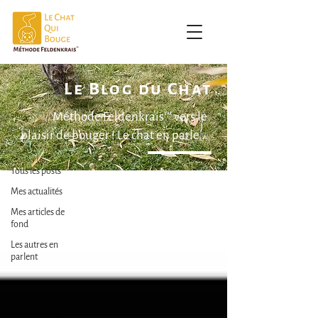
Le Blog du Chat
| Le Blog du Chat |
Méthode Feldenkrais™ vers le
plaisir de bouger ! Le chat en parle...
Tous les posts
Tous les posts
Mes actualités
Mes articles de
fond
Les autres en
parlent