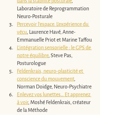
dans la stabilité posturale
, 
Laboratoire de Reprogrammation 
Neuro-Posturale
Percevoir l’espace. L’expérience du 
vécu
, Laurence Havé, Anne-
Emmanuelle Priot et Marine Taffou
L’intégration sensorielle : le GPS de 
notre équilibre
, Steve Pas, 
Posturologue
Feldenkrais, neuro-plasticité et 
conscience du mouvement
, 
Norman Doidge, Neuro-Psychiatre
Enlevez vos lunettes… Et apprenez 
à voir
, Moshé Feldenkrais, créateur 
de la Méthode
Apprivoisez vos yeux, avec la 
Méthode Feldenkrais
, Pascal 
Leloup, Praticien Feldenkrais