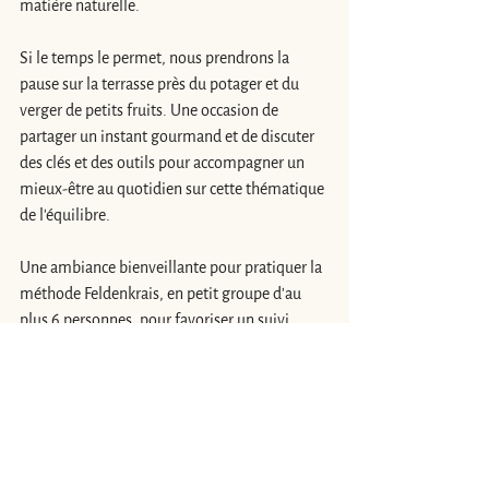
matière naturelle. 
Si le temps le permet, nous prendrons la 
pause sur la terrasse près du potager et du 
verger de petits fruits. Une occasion de 
partager un instant gourmand et de discuter 
des clés et des outils pour accompagner un 
mieux-être au quotidien sur cette thématique 
de l'équilibre.
Une ambiance bienveillante pour pratiquer la 
méthode Feldenkrais, en petit groupe d'au 
plus 6 personnes, pour favoriser un suivi 
personnalisé et un partage d’expériences.
Informations & Inscription
Crédit Photo © Christine Barrat, IFELD
(* ) Extrait d'un article de Christine Barrat, trainer Feldenkrais, 