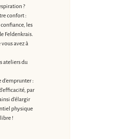
spiration ? 
tre confort :
confiance, les 
e Feldenkrais. 
 vous avez à 
 ateliers du 
 d'emprunter : 
fficacité, par 
nsi d'élargir 
entiel physique 
ibre !