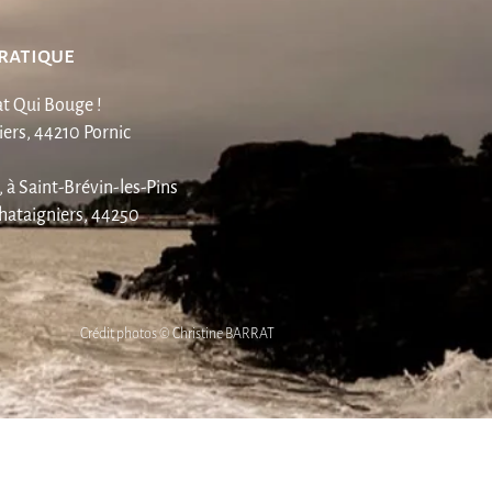
Bouge
pratique
t Qui Bouge !
ers, 44210 Pornic
 à Saint-
Brévin-les-Pins
hataigniers
, 44250
Crédit photos © Christine BARRAT