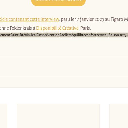
ticle contenant cette interview
, paru le 17 janvier 2023 au Figaro 
enne Feldenkrais à 
Disponibilité Créative
, Paris.
uvement
Saint-Brévin-les-Pins
prévention
Ateliers
équilibre
confort
cerveau
Saison 2023