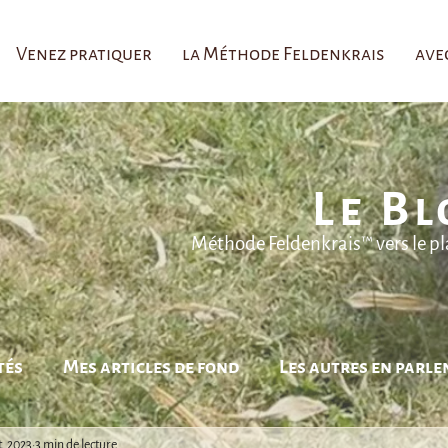
Venez pratiquer
la Méthode Feldenkrais
ave
Le Bl
Méthode Feldenkrais™ vers le plai
tés
Mes articles de fond
Les autres en parle
t. 2023
3 min de lecture