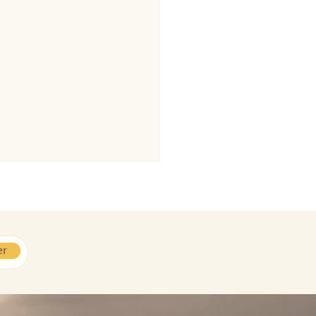
er
ment des Ateliers de la
ode Feldenkrais™ du Chat