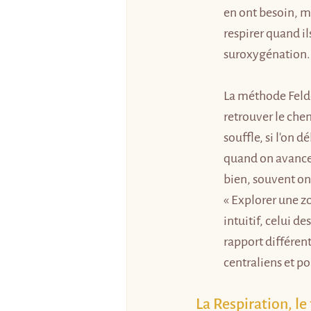
en ont besoin, m
respirer quand ils
suroxygénation.
La méthode Felde
retrouver le chem
souffle, si l'on 
quand on avance s
bien, souvent on 
« Explorer une z
intuitif, celui d
rapport différent
centraliens et p
La Respiration, le