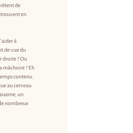
rêtent de 
retrouvent en 
aider à 
nt de vue du 
r droite ? Ou 
la mâchoire ? Eh 
gtemps contenu. 
que au cerveau 
usiasme, un 
s de nombreux 