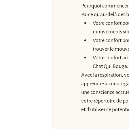
Pourquoi commencer ce
Parce qu'au-delà des bi
Votre confort po
mouvements simpl
Votre confort po
trouver le mouvem
Votre confort au 
Chat Qui Bouge. 
Avec la respiration, 
apprendre à vous orga
une conscience accrue
votre répertoire de pos
et d'utiliser ce poten