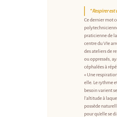
“ Respirer est
Ce dernier mot c
polytechnicienne
praticienne de l
centre du VIe arr
des ateliers de r
ou oppressés, ay
céphalées à répét
« Une respiration
elle. Le rythme e
besoin varient se
l'altitude à laque
possède naturell
pour qu'elle se d