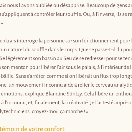
ais nous l'avons oubliée ou désapprise. Beaucoup de gens ar
 s'appliquent à contrôler leur souffle. Ou, à l'inverse, ils se 
 »
nkrais interroge la personne sur son fonctionnement pour l'
in naturel du souffle dans le corps. Que se passe-t-il du poi
délie légèrement son bassin au lieu de se redresser pour se teni
on menton pour libérer l'air sous le palais, à l'intérieur de 
bâille. Sans s'arrêter, comme si on libérait un flux trop lon
one, un mouvement inconnu aide à relier le cerveau analyti
es émotions, explique Blandine Stintzy. Cela libère un entho
 à l'inconnu, et, finalement, la créativité. Je l'ai testé auprè
olytechniciens, croyez-moi, ça marche ! »
 témoin de votre confort