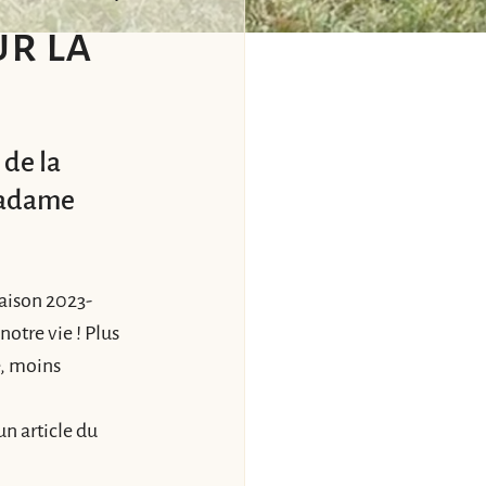
ur la
de la 
 Madame
saison 2023-
otre vie ! Plus 
é, moins 
n article du 