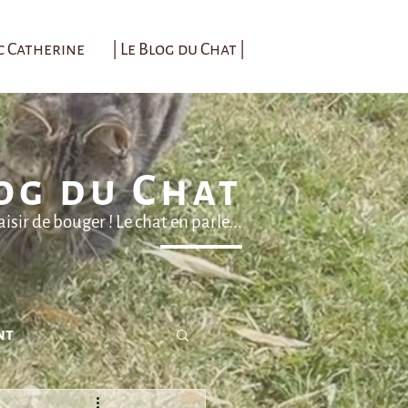
c Catherine
| Le Blog du Chat |
og du Chat
sir de bouger ! Le chat en parle...
nt