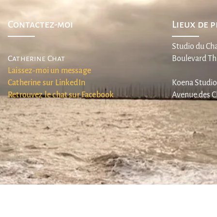
cérébrale...
Qui 
Contactez-moi
Lieux de 
Studio du Cha
Catherine Chat
Boulevard Thi
Laissez-moi un message
Catherine sur LinkedIn
Koena Studio,
Retrouvez le chat sur Facebook
Avenue des C