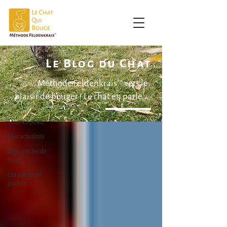
Le Blog du Chat
| Le Blog du Chat |
Méthode Feldenkrais™ vers le
plaisir de bouger ! Le chat en parle...
Tous les posts
Tous les posts
Mes actualités
Mes articles de
fond
Les autres en
parlent